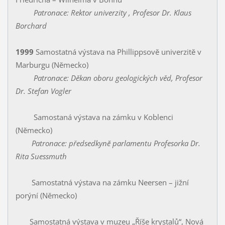
Patronace: Rektor univerzity , Profesor Dr. Klaus
Borchard
1999
Samostatná výstava na Phillippsovĕ univerzitĕ v
Marburgu (Nĕmecko)
Patronace: Děkan oboru geologických věd, Profesor
Dr. Stefan Vogler
Samostaná výstava na zámku v Koblenci
(Nĕmecko)
Patronace: předsedkynĕ parlamentu Profesorka Dr.
Rita Suessmuth
Samostatná výstava na zámku Neersen – jižní
porýní (Německo)
Samostatná výstava v muzeu „Říše krystalů“, Nová