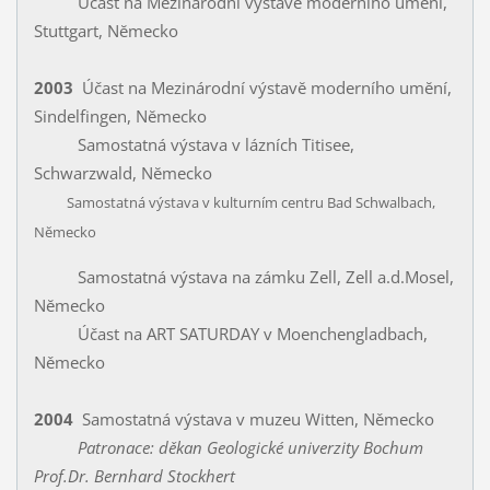
Účast na Mezinárodní výstavĕ moderního umĕní,
Stuttgart, Nĕmecko
2003
Účast na Mezinárodní výstavĕ moderního umĕní,
Sindelfingen, Nĕmecko
Samostatná výstava v lázních Titisee,
Schwarzwald, Nĕmecko
Samostatná výstava v kulturním centru Bad Schwalbach,
Nĕmecko
Samostatná výstava na zámku Zell, Zell a.d.Mosel,
Nĕmecko
Účast na ART SATURDAY v Moenchengladbach,
Německo
2004
Samostatná výstava v muzeu Witten, Německo
Patronace: děkan Geologické univerzity Bochum
Prof.Dr. Bernhard Stockhert