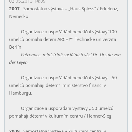
02.05.2013 14:09
2007
Samostatná výstava – „Haus Spiess“ / Erkelenz,
Nĕmecko
Organizace a uspořádání benefiční výstavy“100
umělců pomáhá dĕtem ARCHY“ Technické univerzita
Berlín
Patronace: ministrinĕ sociálních vĕcí Dr. Ursula von
der Leyen.
Organizace a uspořádání benefiční výstavy „ 50
umĕlců pomáhají dětem“ ministerstvo financí v
Hamburgu.
Organizace a uspořádání výstavy „ 50 umělců
pomáhají dětem“ v kulturním centru / Hennef-Sieg
2009
Samostatná výstava v kulturním centru v