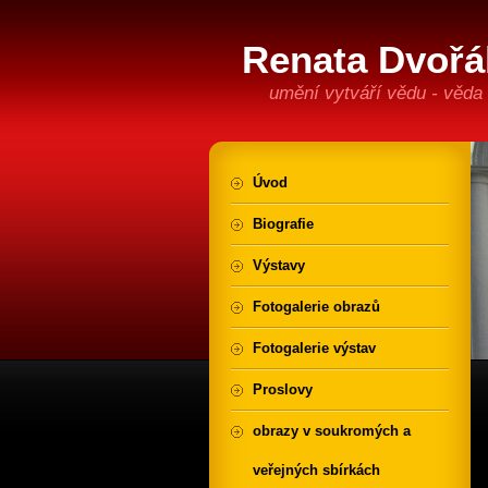
Renata Dvořá
umění vytváří vědu - věda
Úvod
Biografie
Výstavy
Fotogalerie obrazů
Fotogalerie výstav
Proslovy
obrazy v soukromých a
veřejných sbírkách