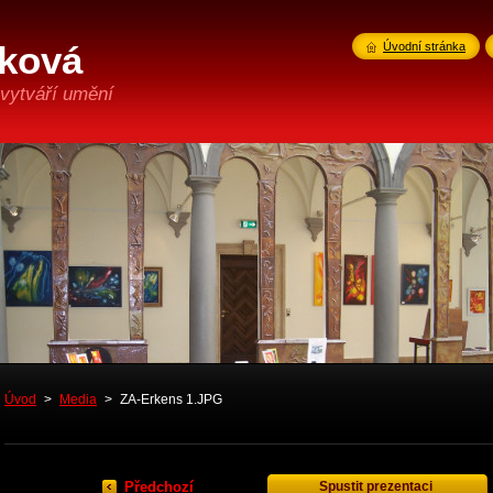
ková
Úvodní stránka
 vytváří umění
Úvod
>
Media
>
ZA-Erkens 1.JPG
Předchozí
Spustit prezentaci