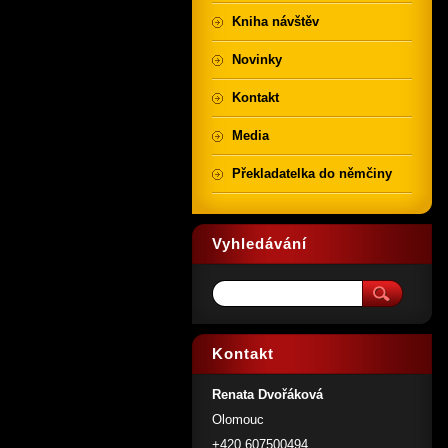
Kniha návštěv
Novinky
Kontakt
Media
Překladatelka do němčiny
Vyhledávání
Kontakt
Renata Dvořáková
Olomouc
+420 607500494