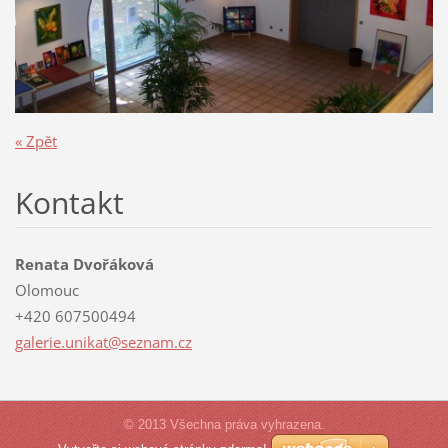
« Zpět
Kontakt
Renata Dvořáková
Olomouc
+420 607500494
galerie.
unikat@s
eznam.cz
© 2013 Všechna práva vyhrazena.