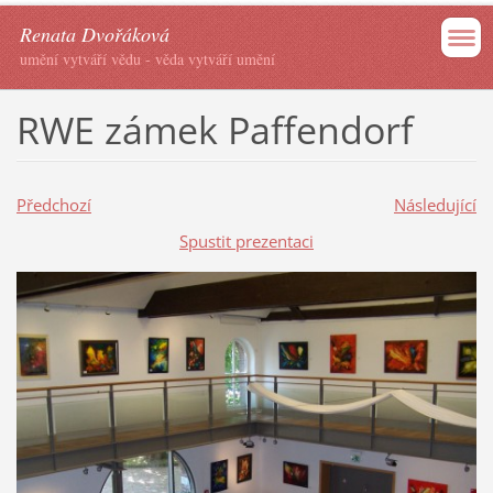
Renata Dvořáková
umění vytváří vědu - věda vytváří umění
RWE zámek Paffendorf
Předchozí
Následující
Spustit prezentaci