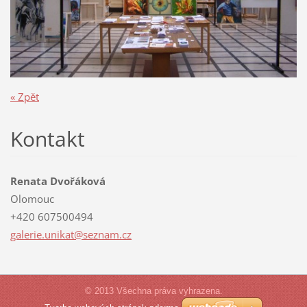
« Zpět
Kontakt
Renata Dvořáková
Olomouc
+420 607500494
galerie.
unikat@s
eznam.cz
© 2013 Všechna práva vyhrazena.