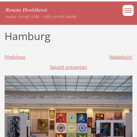
Renata Dvořáková
umění vytváří vědu - věda vytváří umění
Hamburg
Předchozí
Následující
Spustit prezentaci